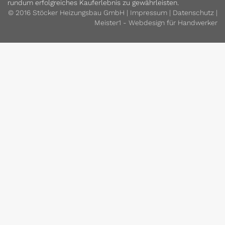
rundum erfolgreiches Kauferlebnis zu gewährleisten.
© 2016 Stöcker Heizungsbau GmbH |
Impressum
|
Datenschutz
|
Meister1 -
Webdesign für Handwerker